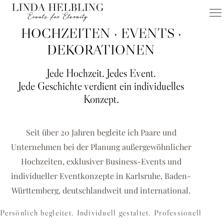
HOCHZEITEN · EVENTS ·
FÜR KARLSRUHE & UMGEBUNG
HOCHZEITEN
DEKORATIONEN
EVENTS
Jede Hochzeit. Jedes Event.
DEKORATIONEN
Jede Geschichte verdient ein individuelles
Konzept.
Hochzeitsplanerin Karlsruhe & Eventagentur für einzigartige
Hochzeiten, Business-Events und exklusive
Dekorationskonzepte
Seit über 20 Jahren begleite ich Paare und
Unternehmen bei der Planung außergewöhnlicher
HOCHZEIT PLANEN
Hochzeiten, exklusiver Business-Events und
BUSINESS-EVENT ANFRAGEN
individueller Eventkonzepte in Karlsruhe, Baden-
Württemberg, deutschlandweit und international.
Persönlich begleitet. Individuell gestaltet. Professionell