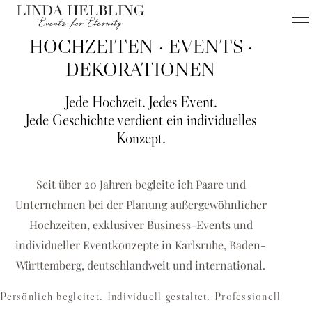
HOCHZEITEN · EVENTS ·
FÜR KARLSRUHE & UMGEBUNG
HOCHZEITEN
DEKORATIONEN
EVENTS
Jede Hochzeit. Jedes Event.
DEKORATIONEN
Jede Geschichte verdient ein individuelles
Konzept.
Hochzeitsplanerin Karlsruhe & Eventagentur für einzigartige
Hochzeiten, Business-Events und exklusive
Dekorationskonzepte
Seit über 20 Jahren begleite ich Paare und
Unternehmen bei der Planung außergewöhnlicher
HOCHZEIT PLANEN
Hochzeiten, exklusiver Business-Events und
BUSINESS-EVENT ANFRAGEN
individueller Eventkonzepte in Karlsruhe, Baden-
Württemberg, deutschlandweit und international.
Persönlich begleitet. Individuell gestaltet. Professionell