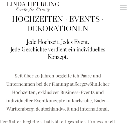
HOCHZEITEN · EVENTS ·
FÜR KARLSRUHE & UMGEBUNG
HOCHZEITEN
DEKORATIONEN
EVENTS
Jede Hochzeit. Jedes Event.
DEKORATIONEN
Jede Geschichte verdient ein individuelles
Konzept.
Hochzeitsplanerin Karlsruhe & Eventagentur für einzigartige
Hochzeiten, Business-Events und exklusive
Dekorationskonzepte
Seit über 20 Jahren begleite ich Paare und
Unternehmen bei der Planung außergewöhnlicher
HOCHZEIT PLANEN
Hochzeiten, exklusiver Business-Events und
BUSINESS-EVENT ANFRAGEN
individueller Eventkonzepte in Karlsruhe, Baden-
Württemberg, deutschlandweit und international.
Persönlich begleitet. Individuell gestaltet. Professionell