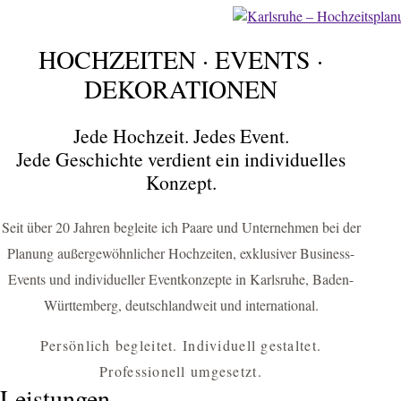
HOCHZEITEN · EVENTS ·
FÜR KARLSRUHE & UMGEBUNG
HOCHZEITEN
DEKORATIONEN
EVENTS
Jede Hochzeit. Jedes Event.
DEKORATIONEN
Jede Geschichte verdient ein individuelles
Konzept.
Hochzeitsplanerin Karlsruhe & Eventagentur für einzigartige
Hochzeiten, Business-Events und exklusive Dekorationskonzepte
Seit über 20 Jahren begleite ich Paare und Unternehmen bei der
HOCHZEIT PLANEN
Planung außergewöhnlicher Hochzeiten, exklusiver Business-
Events und individueller Eventkonzepte in Karlsruhe, Baden-
BUSINESS-EVENT ANFRAGEN
Württemberg, deutschlandweit und international.
Persönlich begleitet. Individuell gestaltet.
Professionell umgesetzt.
Leistungen