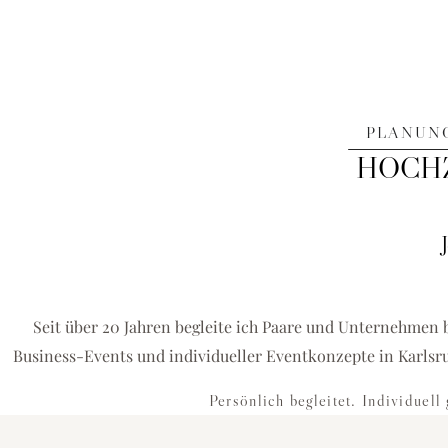
PLANUNG
HOCHZ
FÜR KARLSRUHE & UMGEBUNG
HOCHZEITEN
EVENTS
DEKORATIONEN
Hochzeitsplanerin Karlsruhe & Eventagentur für einzigartige
Seit über 20 Jahren begleite ich Paare und Unternehmen 
Events und exklusive Dekorationskonzepte
Business-Events und individueller Eventkonzepte in Karlsr
Persönlich begleitet. Individuell 
HOCHZEIT PLANEN
BUSINESS-EVENT ANFRAGEN