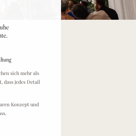
ruhe
te.
altung
hen sich mehr als
, dass jedes Detail
laren Konzept und
ss.