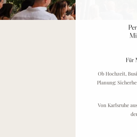
Per
Mi
Für M
Ob Hochzeit, Bus
Planung: Sicherhei
Von Karlsruhe au
de