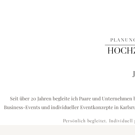
PLANUNG
HOCHZ
FÜR KARLSRUHE & UMGEBUNG
HOCHZEITEN
EVENTS
DEKORATIONEN
Hochzeitsplanerin Karlsruhe & Eventagentur für einzigartige
Seit über 20 Jahren begleite ich Paare und Unternehmen 
Events und exklusive Dekorationskonzepte
Business-Events und individueller Eventkonzepte in Karlsr
Persönlich begleitet. Individuell 
HOCHZEIT PLANEN
BUSINESS-EVENT ANFRAGEN