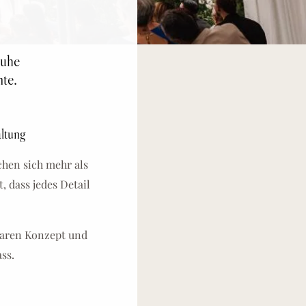
ruhe
te.
altung
hen sich mehr als
, dass jedes Detail
laren Konzept und
ss.