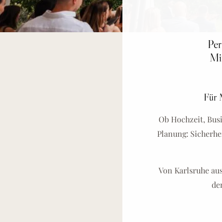
Per
Mi
Für M
Ob Hochzeit, Bus
Planung: Sicherhei
Von Karlsruhe au
de