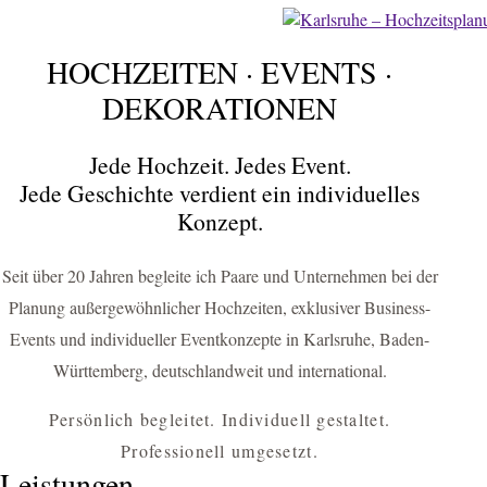
HOCHZEITEN · EVENTS ·
FÜR KARLSRUHE & UMGEBUNG
HOCHZEITEN
DEKORATIONEN
EVENTS
Jede Hochzeit. Jedes Event.
DEKORATIONEN
Jede Geschichte verdient ein individuelles
Konzept.
Hochzeitsplanerin Karlsruhe & Eventagentur für einzigartige
Hochzeiten, Business-Events und exklusive Dekorationskonzepte
Seit über 20 Jahren begleite ich Paare und Unternehmen bei der
HOCHZEIT PLANEN
Planung außergewöhnlicher Hochzeiten, exklusiver Business-
Events und individueller Eventkonzepte in Karlsruhe, Baden-
BUSINESS-EVENT ANFRAGEN
Württemberg, deutschlandweit und international.
Persönlich begleitet. Individuell gestaltet.
Professionell umgesetzt.
Leistungen