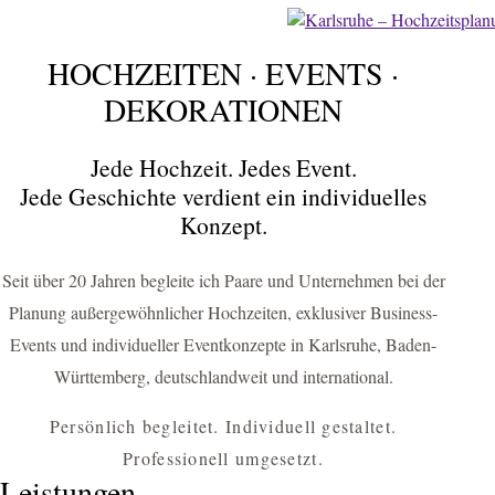
HOCHZEITEN · EVENTS ·
FÜR KARLSRUHE & UMGEBUNG
HOCHZEITEN
DEKORATIONEN
EVENTS
Jede Hochzeit. Jedes Event.
DEKORATIONEN
Jede Geschichte verdient ein individuelles
Konzept.
Hochzeitsplanerin Karlsruhe & Eventagentur für einzigartige
Hochzeiten, Business-Events und exklusive Dekorationskonzepte
Seit über 20 Jahren begleite ich Paare und Unternehmen bei der
HOCHZEIT PLANEN
Planung außergewöhnlicher Hochzeiten, exklusiver Business-
Events und individueller Eventkonzepte in Karlsruhe, Baden-
BUSINESS-EVENT ANFRAGEN
Württemberg, deutschlandweit und international.
Persönlich begleitet. Individuell gestaltet.
Professionell umgesetzt.
Leistungen