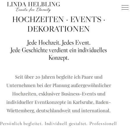
HOCHZEITEN · EVENTS ·
FÜR KARLSRUHE & UMGEBUNG
HOCHZEITEN
DEKORATIONEN
EVENTS
Jede Hochzeit. Jedes Event.
DEKORATIONEN
Jede Geschichte verdient ein individuelles
Konzept.
Hochzeitsplanerin Karlsruhe & Eventagentur für einzigartige
Hochzeiten, Business-Events und exklusive
Dekorationskonzepte
Seit über 20 Jahren begleite ich Paare und
Unternehmen bei der Planung außergewöhnlicher
HOCHZEIT PLANEN
Hochzeiten, exklusiver Business-Events und
BUSINESS-EVENT ANFRAGEN
individueller Eventkonzepte in Karlsruhe, Baden-
Württemberg, deutschlandweit und international.
Persönlich begleitet. Individuell gestaltet. Professionell