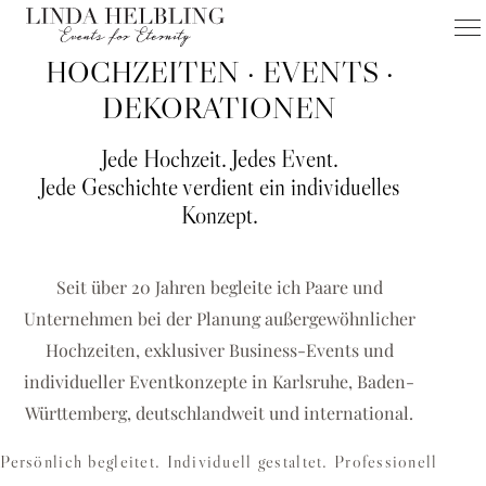
HOCHZEITEN · EVENTS ·
FÜR KARLSRUHE & UMGEBUNG
HOCHZEITEN
DEKORATIONEN
EVENTS
Jede Hochzeit. Jedes Event.
DEKORATIONEN
Jede Geschichte verdient ein individuelles
Konzept.
Hochzeitsplanerin Karlsruhe & Eventagentur für einzigartige
Hochzeiten, Business-Events und exklusive
Dekorationskonzepte
Seit über 20 Jahren begleite ich Paare und
Unternehmen bei der Planung außergewöhnlicher
HOCHZEIT PLANEN
Hochzeiten, exklusiver Business-Events und
BUSINESS-EVENT ANFRAGEN
individueller Eventkonzepte in Karlsruhe, Baden-
Württemberg, deutschlandweit und international.
Persönlich begleitet. Individuell gestaltet. Professionell