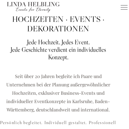
HOCHZEITEN · EVENTS ·
FÜR KARLSRUHE & UMGEBUNG
HOCHZEITEN
DEKORATIONEN
EVENTS
Jede Hochzeit. Jedes Event.
DEKORATIONEN
Jede Geschichte verdient ein individuelles
Konzept.
Hochzeitsplanerin Karlsruhe & Eventagentur für einzigartige
Hochzeiten, Business-Events und exklusive
Dekorationskonzepte
Seit über 20 Jahren begleite ich Paare und
Unternehmen bei der Planung außergewöhnlicher
HOCHZEIT PLANEN
Hochzeiten, exklusiver Business-Events und
BUSINESS-EVENT ANFRAGEN
individueller Eventkonzepte in Karlsruhe, Baden-
Württemberg, deutschlandweit und international.
Persönlich begleitet. Individuell gestaltet. Professionell