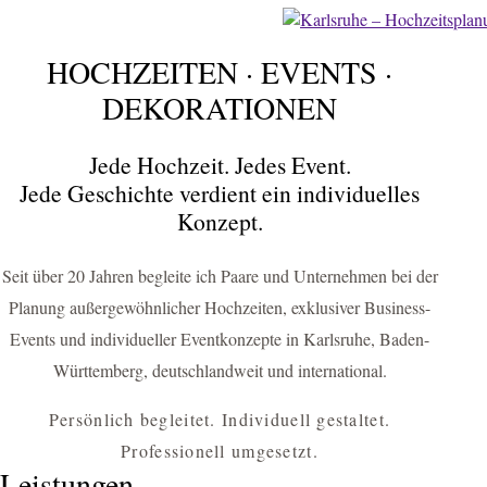
HOCHZEITEN · EVENTS ·
FÜR KARLSRUHE & UMGEBUNG
HOCHZEITEN
DEKORATIONEN
EVENTS
Jede Hochzeit. Jedes Event.
DEKORATIONEN
Jede Geschichte verdient ein individuelles
Konzept.
Hochzeitsplanerin Karlsruhe & Eventagentur für einzigartige
Hochzeiten, Business-Events und exklusive Dekorationskonzepte
Seit über 20 Jahren begleite ich Paare und Unternehmen bei der
HOCHZEIT PLANEN
Planung außergewöhnlicher Hochzeiten, exklusiver Business-
Events und individueller Eventkonzepte in Karlsruhe, Baden-
BUSINESS-EVENT ANFRAGEN
Württemberg, deutschlandweit und international.
Persönlich begleitet. Individuell gestaltet.
Professionell umgesetzt.
Leistungen